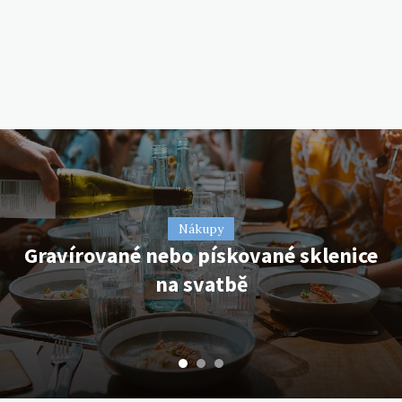
Nákupy
Nákupy
Nákupy
Gravírované nebo pískované sklenice
Tajemství adaptogenních bylin
Můžeme být náročnější
na svatbě