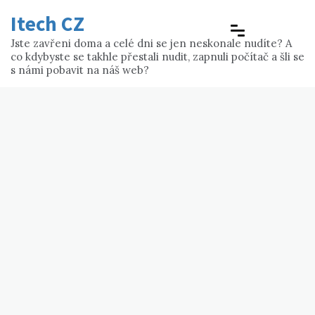
Skip
Itech CZ
to
content
Jste zavřeni doma a celé dni se jen neskonale nudíte? A
co kdybyste se takhle přestali nudit, zapnuli počítač a šli se
s námi pobavit na náš web?