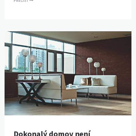
PŘEČÍST
Dokonalý domov není