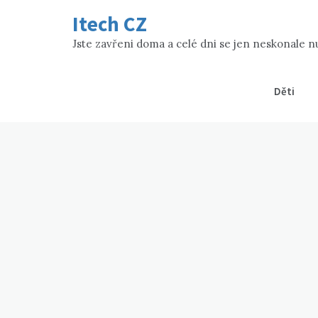
Skip
Itech CZ
to
content
Jste zavřeni doma a celé dni se jen neskonale nud
Děti