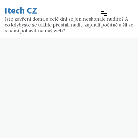
Skip
Itech CZ
to
content
Jste zavřeni doma a celé dni se jen neskonale nudíte? A
co kdybyste se takhle přestali nudit, zapnuli počítač a šli se
s námi pobavit na náš web?