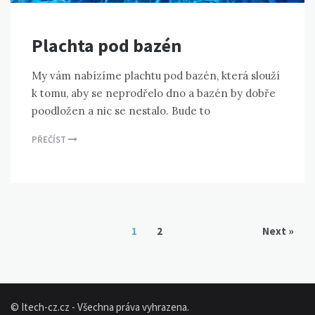
Plachta pod bazén
My vám nabízíme plachtu pod bazén, která slouží
k tomu, aby se neprodřelo dno a bazén by dobře
poodložen a nic se nestalo. Bude to
PŘEČÍST
1
2
Next »
© Itech-cz.cz - Všechna práva vyhrazena.