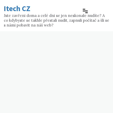
Skip
Itech CZ
to
content
Jste zavřeni doma a celé dni se jen neskonale nudíte? A
co kdybyste se takhle přestali nudit, zapnuli počítač a šli se
s námi pobavit na náš web?