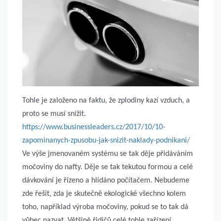
Tohle je založeno na faktu, že zplodiny kazí vzduch, a
proto se musí snížit.
https://www.businessleaders.cz/2017/10/10-
zapominanych-zpusobu-jak-snizit-naklady-podnikani/
Ve výše jmenovaném systému se tak děje přidáváním
močoviny do nafty. Děje se tak tekutou formou a celé
dávkování je řízeno a hlídáno počítačem. Nebudeme
zde řešit, zda je skutečně ekologické všechno kolem
toho, například výroba močoviny, pokud se to tak dá
vůbec nazvat. Většině řidičů celé tohle zařízení