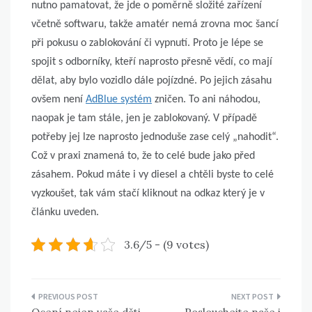
nutno pamatovat, že jde o poměrně složité zařízení
včetně softwaru, takže amatér nemá zrovna moc šancí
při pokusu o zablokování či vypnutí. Proto je lépe se
spojit s odborníky, kteří naprosto přesně vědí, co mají
dělat, aby bylo vozidlo dále pojízdné. Po jejich zásahu
ovšem není
AdBlue systém
zničen. To ani náhodou,
naopak je tam stále, jen je zablokovaný. V případě
potřeby jej lze naprosto jednoduše zase celý „nahodit“.
Což v praxi znamená to, že to celé bude jako před
zásahem. Pokud máte i vy diesel a chtěli byste to celé
vyzkoušet, tak vám stačí kliknout na odkaz který je v
článku uveden.
3.6/5 - (9 votes)
Navigace