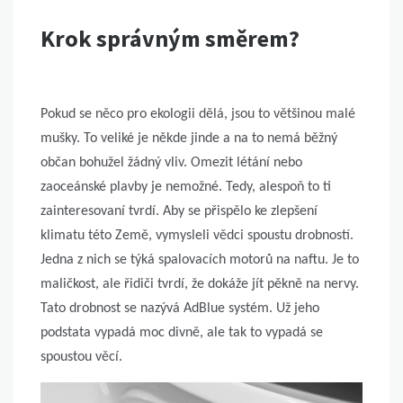
Krok správným směrem?
Pokud se něco pro ekologii dělá, jsou to většinou malé
mušky. To veliké je někde jinde a na to nemá běžný
občan bohužel žádný vliv. Omezit létání nebo
zaoceánské plavby je nemožné. Tedy, alespoň to ti
zainteresovaní tvrdí. Aby se přispělo ke zlepšení
klimatu této Země, vymysleli vědci spoustu drobností.
Jedna z nich se týká spalovacích motorů na naftu. Je to
maličkost, ale řidiči tvrdí, že dokáže jít pěkně na nervy.
Tato drobnost se nazývá AdBlue systém. Už jeho
podstata vypadá moc divně, ale tak to vypadá se
spoustou věcí.