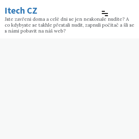
Skip
Itech CZ
to
content
Jste zavřeni doma a celé dni se jen neskonale nudíte? A
co kdybyste se takhle přestali nudit, zapnuli počítač a šli se
s námi pobavit na náš web?