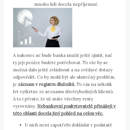
mnoho lidí docela nepříjemné.
A nakonec se bude banka snažit ještě zjistit, nač
ty její peníze budete potřebovat. To vše by se
možná dalo ještě zvládnout a na zvědavé dotazy
odpovědět. Co by mohl být ale skutečný problém,
je
záznam v registru dlužníků.
To vás na několik
let vyškrtne ze seznamu důvěryhodných klientů.
A to i přesto, že už máte všechny resty
vyrovnány.
Nebankovní poskytovatelé přinášejí v
této oblasti docela jiný pohled na celou věc.
U nich není zapotřebí dokládat v podstatě