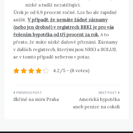
nízké a tudíž nezatěžující.
Úrok je od 6,9 procent ročně. Lze ho ale rapidně
snížit.
V případě, že nemáte žádné záznamy
(nebo jen drobné) v registrech BRKI, je pro vás
řešením hypotéka od tří procent za rok.
A to
přesto, že máte nízké daňové přiznání. Záznamy
v dalších registrech, kterými jsou NRKI a SOLUS,
se v tomto případě neberou v potaz.
4.2/5 - (8 votes)
Navigace
Skříně na míru Praha
Americká hypotéka
pro
aneb peníze na cokoli
příspěvek