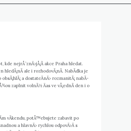
t, kde nejrÅ¯znÄ›jÅ¡Ã­
akce Praha
hledat.
ledÃ¡nÃ­ ale i rozhodovÃ¡nÃ­. NabÃ­dka je
o obsÃ¡hlÃ¡ a dostateÄnÄ› rozmanitÃ¡ nabÃ­
¡Å¾ou zaplnit volnÃ½ Äas ve vÅ¡ednÃ­ den i o
Ã­m vÃ­kendu, potÅ™ebujete zabavit po
 snadnou a hlavnÄ› rychlou odpovÄ›Ä s