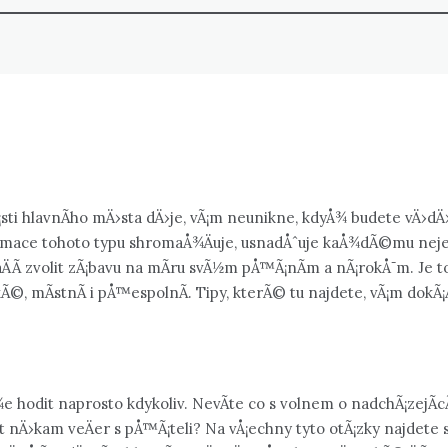
sti hlavnÃ­ho mÄ›sta dÄ›je, vÃ¡m neunikne, kdyÅ¾ budete vÄ›dÄ›
rmace tohoto typu shromaÅ¾Äuje, usnadÅˆuje kaÅ¾dÃ©mu nejen h
ÄÃ­ zvolit zÃ¡bavu na mÃ­ru svÃ½m pÅ™Ã¡nÃ­m a nÃ¡rokÅ¯m. Je t
kÃ©, mÃ­stnÃ­ i pÅ™espolnÃ­. Tipy, kterÃ© tu najdete, vÃ¡m dokÃ
 hodit naprosto kdykoliv. NevÃ­te co s volnem o nadchÃ¡zejÃ­c
it nÄ›kam veÄer s pÅ™Ã¡teli? Na vÅ¡echny tyto otÃ¡zky najdete