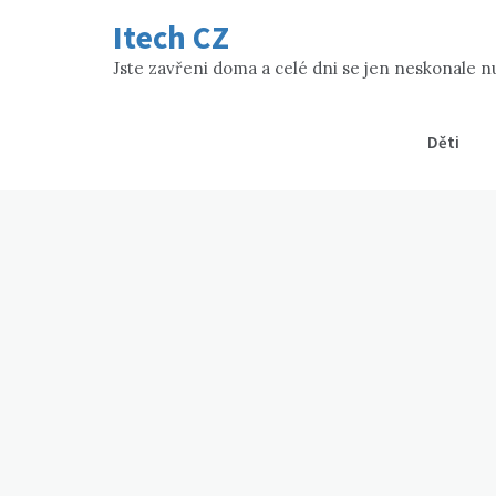
Skip
Itech CZ
to
content
Jste zavřeni doma a celé dni se jen neskonale nud
Děti