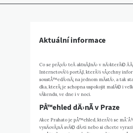
Aktuální informace
Co se prÃ¡vÄ› teÄ aktuÃ¡lnÄ› v nÄ›kterÃ© ÄÃ¡
InternetovÃ½ portÃ¡l, kterÃ½ vÅ¡echny info
soustÅ™edÄ›nÃ¡ na jednom mÃ­stÄ›, a tak sta
dka, kterÃ¡ je schopna uspokojit malÃ© i vel
vÃ­kendu, ve dne i v noci.
PÅ™ehled dÄ›nÃ­ v Praze
Akce Prahato je pÅ™ehled, kterÃ½ se mÅ¯Å¾e
vyuÄovÃ¡nÃ­ svÃ© dÄ›ti nebo si chcete vyraz